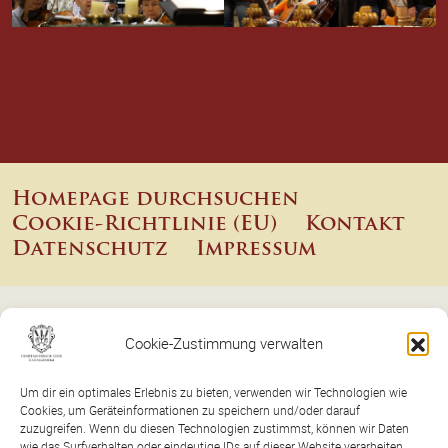
Homepage durchsuchen
Cookie-Richtlinie (EU)
Kontakt
Datenschutz
Impressum
Cookie-Zustimmung verwalten
Christian-Erbach-Chor
Um dir ein optimales Erlebnis zu bieten, verwenden wir Technologien wie
c/o Gabi Hattemer · Ernst-Ludwig-
Cookies, um Geräteinformationen zu speichern und/oder darauf
zuzugreifen. Wenn du diesen Technologien zustimmst, können wir Daten
Straße 48 · 55435 Gau-Algesheim
wie das Surfverhalten oder eindeutige IDs auf dieser Website verarbeiten.